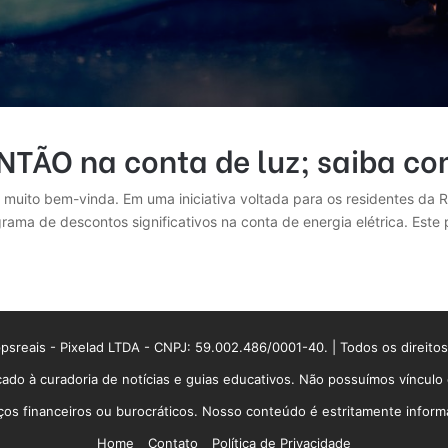
ÃO na conta de luz; saiba com
 muito bem-vinda. Em uma iniciativa voltada para os residentes da 
rama de descontos significativos na conta de energia elétrica. Est
sreais - Pixelad LTDA - CNPJ: 59.002.486/0001-40. | Todos os direito
ado à curadoria de notícias e guias educativos. Não possuímos víncul
 financeiros ou burocráticos. Nosso conteúdo é estritamente informati
Home
Contato
Política de Privacidade