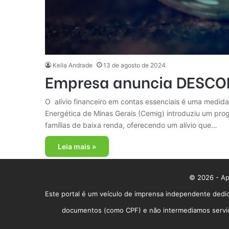
Keila Andrade
13 de agosto de 2024
Empresa anuncia DESCONT
O alívio financeiro em contas essenciais é uma medida
Energética de Minas Gerais (Cemig) introduziu um prog
famílias de baixa renda, oferecendo um alívio que…
Leia mais »
© 2026 - App
Este portal é um veículo de imprensa independente dedic
documentos (como CPF) e não intermediamos serviços