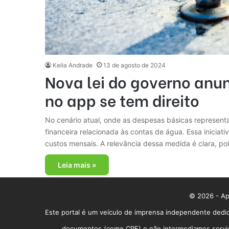
Keila Andrade
13 de agosto de 2024
Nova lei do governo anu
no app se tem direito
No cenário atual, onde as despesas básicas representam
financeira relacionada às contas de água. Essa inicia
custos mensais. A relevância dessa medida é clara, p
Leia mais »
© 2026 - App
Este portal é um veículo de imprensa independente dedic
documentos (como CPF) e não intermediamos serviços