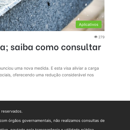
Aplicativos
279
a; saiba como consultar
nunciou uma nova medida. E esta visa aliviar a carga
 sociais, oferecendo uma redução considerável nos
s reservados.
o com órgãos governamentais, não realizamos consultas de
vo, pautado pela transparência e utilidade pública.