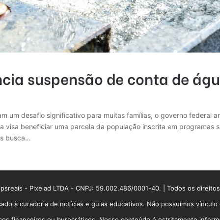
ncia suspensão de conta de águ
 um desafio significativo para muitas famílias, o governo federal a
tiva visa beneficiar uma parcela da população inscrita em programas
ois busca…
sreais - Pixelad LTDA - CNPJ: 59.002.486/0001-40. | Todos os direito
ado à curadoria de notícias e guias educativos. Não possuímos víncul
 financeiros ou burocráticos. Nosso conteúdo é estritamente informati