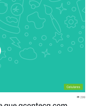
Celulares
299
e que aconteça com