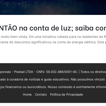
ÃO na conta de luz; saiba com
 muito bem-vinda. Em uma iniciativa voltada para os residentes da 
rama de descontos significativos na conta de energia elétrica. Est
sreais - Pixelad LTDA - CNPJ: 59.002.486/0001-40. | Todos os direito
ado à curadoria de notícias e guias educativos. Não possuímos víncul
 financeiros ou burocráticos. Nosso conteúdo é estritamente informati
Home
Contato
Política de Privacidade