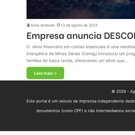
Keila Andrade
13 de agosto de 2024
Empresa anuncia DESCONT
O alívio financeiro em contas essenciais é uma medida
Energética de Minas Gerais (Cemig) introduziu um prog
famílias de baixa renda, oferecendo um alívio que…
Leia mais »
© 2026 - App
Este portal é um veículo de imprensa independente dedic
documentos (como CPF) e não intermediamos serviços