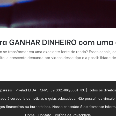
ara GANHAR DINHEIRO com uma 
 se transformar em uma excelente fonte de renda? Esses canais, car
eito, a crescente demanda por vídeos desse tipo e a possibilidade 
sreais - Pixelad LTDA - CNPJ: 59.002.486/0001-40. | Todos os direito
ado à curadoria de notícias e guias educativos. Não possuímos víncul
 financeiros ou burocráticos. Nosso conteúdo é estritamente informati
Home
Contato
Política de Privacidade