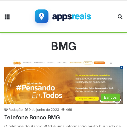
Menu
Pr
BMG
Bancos
Redação
9 de junho de 2023
469
Telefone Banco BMG
O telefone do Banco BMG é uma informação muito buscada na