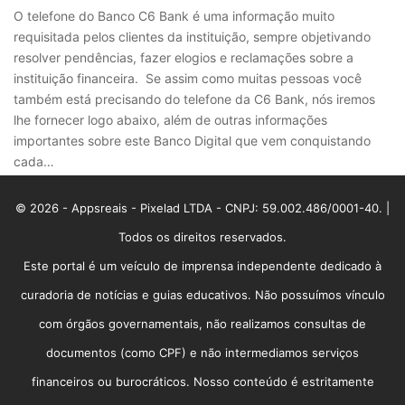
O telefone do Banco C6 Bank é uma informação muito
requisitada pelos clientes da instituição, sempre objetivando
resolver pendências, fazer elogios e reclamações sobre a
instituição financeira. Se assim como muitas pessoas você
também está precisando do telefone da C6 Bank, nós iremos
lhe fornecer logo abaixo, além de outras informações
importantes sobre este Banco Digital que vem conquistando
cada…
© 2026 - Appsreais - Pixelad LTDA - CNPJ: 59.002.486/0001-40. |
Todos os direitos reservados.
Este portal é um veículo de imprensa independente dedicado à
curadoria de notícias e guias educativos. Não possuímos vínculo
com órgãos governamentais, não realizamos consultas de
documentos (como CPF) e não intermediamos serviços
financeiros ou burocráticos. Nosso conteúdo é estritamente