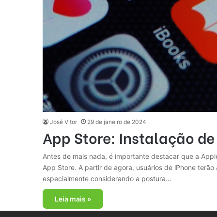
José Vitor
29 de janeiro de 2024
App Store: Instalação de
Antes de mais nada, é importante destacar que a Appl
App Store. A partir de agora, usuários de iPhone terão a
especialmente considerando a postura…
Leia mais »