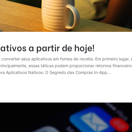
tivos a partir de hoje!
 converter seus aplicativos em fontes de receita. Em primeiro lugar,
rincipalmente, essas táticas podem proporcionar retornos financeiro
nva Aplicativos Nativos: O Segredo das Compras In-App…