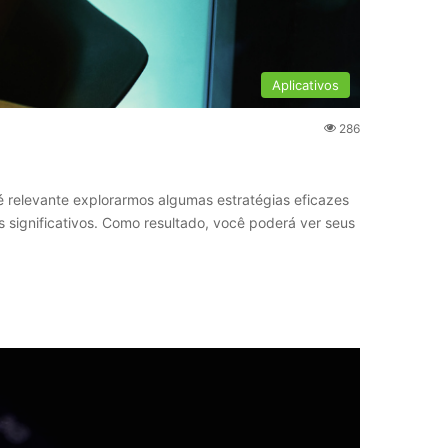
Aplicativos
286
 é relevante explorarmos algumas estratégias eficazes
s significativos. Como resultado, você poderá ver seus