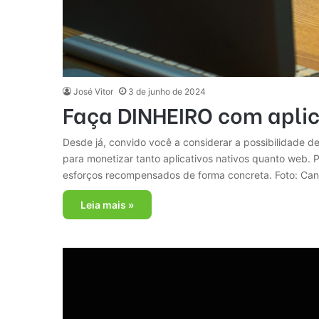
José Vitor
3 de junho de 2024
Faça DINHEIRO com aplica
Desde já, convido você a considerar a possibilidade de
para monetizar tanto aplicativos nativos quanto web. P
esforços recompensados de forma concreta. Foto: Ca
Leia mais »