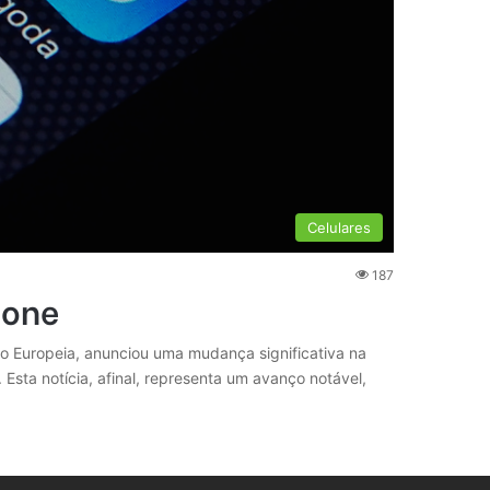
Celulares
187
hone
o Europeia, anunciou uma mudança significativa na
. Esta notícia, afinal, representa um avanço notável,