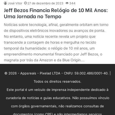
José Vitor
27 de dezembro de 2023
344
Jeff Bezos Financia Relógio de 10 Mil Anos:
Uma Jornada no Tempo
Notícias sobre tecnologia, afinal, geralmente orbitam em torno
de dispositivos eletrônicos inovadores ou avanços de ponta.
No entanto, uma notícia recente revela um projeto que
transcende a contagem de horas e mergulha no tecido
temporal da humanidade: o relógio de 10 mil anos, um
empreendimento monumental financiado por Jeff Bezos, o
magnata por trás da Amazon e da Blue Origin.…
© 2026 - Appsreais - Pixelad LTDA - CNPJ: 59.002.486/0001-40. |
Todos os direitos reservados.
Este portal é um veículo de imprensa independente dedicado à
curadoria de notícias e guias educativos. Não possuímos vínculo
com órgãos governamentais, não realizamos consultas de
documentos (como CPF) e não intermediamos serviços