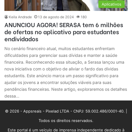
Aplicativos
Keila Andrade
13 de agosto de 2024
180
ANUNCIOU AGORA! SERASA tem 6 milhões
de ofertas no aplicativo para estudantes
endividados
No cenário financeiro atual, muitos estudantes enfrentam
dificuldades para gerenciar suas dívidas e manter a saúde
financeira. Reconhecendo essa situação, a Serasa lançou uma
nova iniciativa com o objetivo de aliviar o fardo das dívidas
estudantis. Este anúncio marca um passo significativo para
ajudar os jovens a encontrar soluções viáveis para suas
pendências financeiras. Neste artigo, exploraremos os detalhes
dessa…
© 2026 - Appsreais - Pixelad LTDA - CNPJ: 59.002.486/0001-40. |
Todos os direitos reservados.
Este portal é um veículo de imprensa independente dedicado à