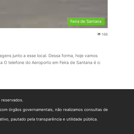
Feira de Santana
166
agens junto a esse local. Dessa forma, hoje vamos
na O telefone do Aeroporto em Feira de Santana é o:
s reservados.
o com órgãos governamentais, não realizamos consultas de
vo, pautado pela transparência e utilidade pública.