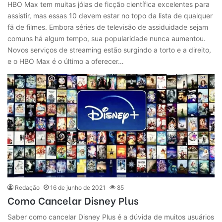
HBO Max tem muitas jóias de ficção científica excelentes para
assistir, mas essas 10 devem estar no topo da lista de qualquer
fã de filmes. Embora séries de televisão de assiduidade sejam
comuns há algum tempo, sua popularidade nunca aumentou.
Novos serviços de streaming estão surgindo a torto e a direito,
e o HBO Max é o último a oferecer…
Redação
16 de junho de 2021
85
Como Cancelar Disney Plus
Saber como cancelar Disney Plus é a dúvida de muitos usuários