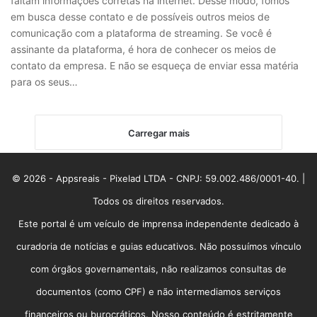
faltam informações corretas na internet. Desse modo, fomos
em busca desse contato e de possíveis outros meios de
comunicação com a plataforma de streaming. Se você é
assinante da plataforma, é hora de conhecer os meios de
contato da empresa. E não se esqueça de enviar essa matéria
para os seus…
Carregar mais
© 2026 - Appsreais - Pixelad LTDA - CNPJ: 59.002.486/0001-40. |
Todos os direitos reservados.
Este portal é um veículo de imprensa independente dedicado à
curadoria de notícias e guias educativos. Não possuímos vínculo
com órgãos governamentais, não realizamos consultas de
documentos (como CPF) e não intermediamos serviços
financeiros ou burocráticos. Nosso conteúdo é estritamente