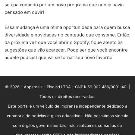
se apaixonando por um novo programa que nunca havia
pensado em ouvir!
Essa mudança é uma ótima oportunidade para quem busca
diversidade e novidades no conteúdo que consome. Então,
da próxima vez que você abrir o Spotify, fique atento às
sugestões que vão aparecer. Pode ser que você encontre
aquele podcast que vai se tornar seu novo favorito.
© 2026 - Appsreais - Pixelad LTDA - CNPJ: 59.002.486/0001-40. |
Todos os direitos reservados.
Este portal é um veículo de imprensa independente dedicado à
curadoria de notícias e guias educativos. Não possuímos vínculo
com órgãos governamentais, não realizamos consultas de
documentos (como CPF) e não intermediamos serviços