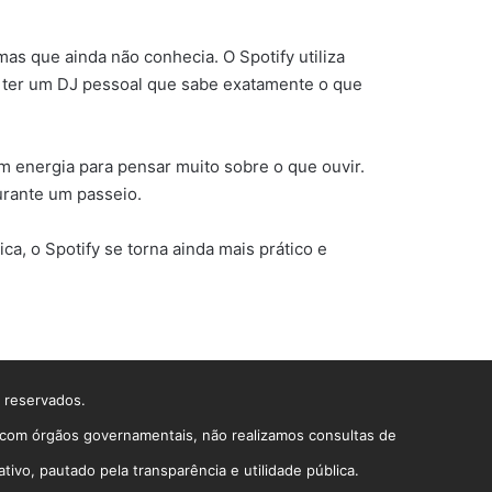
as que ainda não conhecia. O Spotify utiliza
o ter um DJ pessoal que sabe exatamente o que
 energia para pensar muito sobre o que ouvir.
urante um passeio.
, o Spotify se torna ainda mais prático e
s reservados.
o com órgãos governamentais, não realizamos consultas de
vo, pautado pela transparência e utilidade pública.