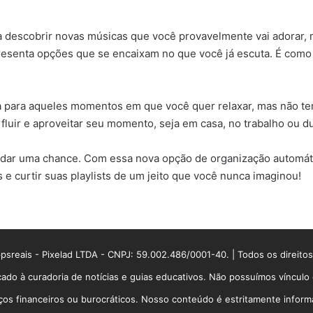
a descobrir novas músicas que você provavelmente vai adorar, m
presenta opções que se encaixam no que você já escuta. É com
 para aqueles momentos em que você quer relaxar, mas não tem
luir e aproveitar seu momento, seja em casa, no trabalho ou d
 dar uma chance. Com essa nova opção de organização automática
 e curtir suas playlists de um jeito que você nunca imaginou!
sreais - Pixelad LTDA - CNPJ: 59.002.486/0001-40. | Todos os direito
ado à curadoria de notícias e guias educativos. Não possuímos víncul
 financeiros ou burocráticos. Nosso conteúdo é estritamente informati