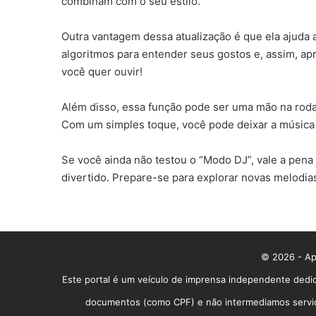
combinam com o seu estilo.
Outra vantagem dessa atualização é que ela ajuda 
algoritmos para entender seus gostos e, assim, a
você quer ouvir!
Além disso, essa função pode ser uma mão na roda
Com um simples toque, você pode deixar a música f
Se você ainda não testou o “Modo DJ”, vale a pena
divertido. Prepare-se para explorar novas melodias
© 2026 - App
Este portal é um veículo de imprensa independente dedic
documentos (como CPF) e não intermediamos serviços