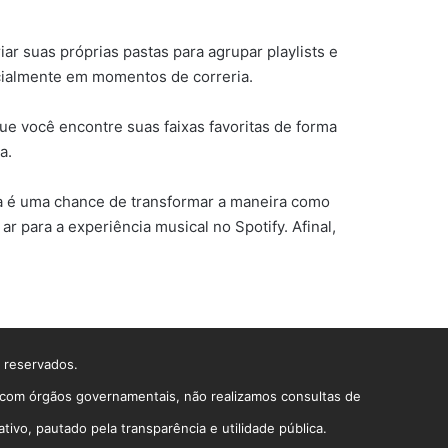
ar suas próprias pastas para agrupar playlists e
ecialmente em momentos de correria.
ue você encontre suas faixas favoritas de forma
a.
ssa é uma chance de transformar a maneira como
r para a experiência musical no Spotify. Afinal,
s reservados.
o com órgãos governamentais, não realizamos consultas de
vo, pautado pela transparência e utilidade pública.