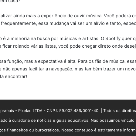
r em casa?
lizar ainda mais a experiência de ouvir música. Você poderá cri
o frequentemente, essa mudança vai ser um alívio e tanto, esp
é a melhoria na busca por músicas e artistas. O Spotify quer q
e ficar rolando várias listas, você pode chegar direto onde desej
sa função, mas a expectativa é alta. Para os fãs de música, e
e não apenas facilitar a navegação, mas também trazer um novo a
fa encontrar!
sreais - Pixelad LTDA - CNPJ: 59.002.486/0001-40. | Todos os direito
ado à curadoria de notícias e guias educativos. Não possuímos víncul
 financeiros ou burocráticos. Nosso conteúdo é estritamente informati