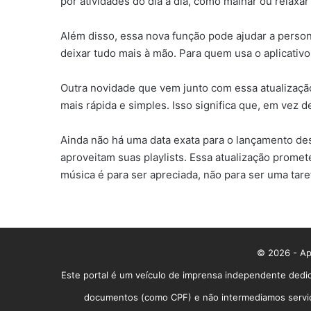
por atividades do dia a dia, como malhar ou relaxa
Além disso, essa nova função pode ajudar a persona
deixar tudo mais à mão. Para quem usa o aplicativ
Outra novidade que vem junto com essa atualização 
mais rápida e simples. Isso significa que, em vez d
Ainda não há uma data exata para o lançamento des
aproveitam suas playlists. Essa atualização promet
música é para ser apreciada, não para ser uma tare
© 2026 - App
Este portal é um veículo de imprensa independente dedic
documentos (como CPF) e não intermediamos serviços