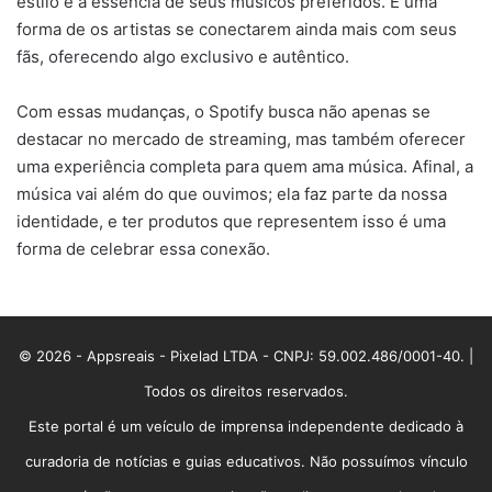
estilo e a essência de seus músicos preferidos. É uma
forma de os artistas se conectarem ainda mais com seus
fãs, oferecendo algo exclusivo e autêntico.
Com essas mudanças, o Spotify busca não apenas se
destacar no mercado de streaming, mas também oferecer
uma experiência completa para quem ama música. Afinal, a
música vai além do que ouvimos; ela faz parte da nossa
identidade, e ter produtos que representem isso é uma
forma de celebrar essa conexão.
© 2026 - Appsreais - Pixelad LTDA - CNPJ: 59.002.486/0001-40. |
Todos os direitos reservados.
Este portal é um veículo de imprensa independente dedicado à
curadoria de notícias e guias educativos. Não possuímos vínculo