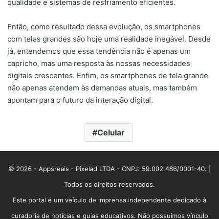
qualidade e sistemas de resfriamento eficientes.
Então, como resultado dessa evolução, os smartphones
com telas grandes são hoje uma realidade inegável. Desde
já, entendemos que essa tendência não é apenas um
capricho, mas uma resposta às nossas necessidades
digitais crescentes. Enfim, os smartphones de tela grande
não apenas atendem às demandas atuais, mas também
apontam para o futuro da interação digital.
Celular
© 2026 - Appsreais - Pixelad LTDA - CNPJ: 59.002.486/0001-40. |
Todos os direitos reservados.
Este portal é um veículo de imprensa independente dedicado à
curadoria de notícias e guias educativos. Não possuímos vínculo