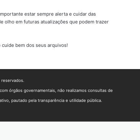
portante estar sempre alerta e cuidar das
 de olho em futuras atualizações que podem trazer
 e cuide bem dos seus arquivos!
s reservados.
o com órgãos governamentais, não realizamos consultas de
vo, pautado pela transparência e utilidade pública.