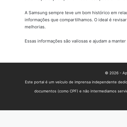
A Samsung sempre teve um bom histórico em relaç
informações que compartilhamos. O ideal é revisar
melhorias.
Essas informações são valiosas e ajudam a manter 
© 2026 - App
Este portal é um veículo de imprensa independente dedic
documentos (como CPF) e não intermediamos serviços