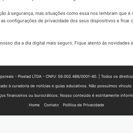
ão à segurança, mas situações como essa nos lembram que é im
 as configurações de privacidade dos seus dispositivos e ficar
nosso dia a dia digital mais seguro. Fique atento às novidades
sreais - Pixelad LTDA - CNPJ: 59.002.486/0001-40. | Todos os direito
ado à curadoria de notícias e guias educativos. Não possuímos víncul
 financeiros ou burocráticos. Nosso conteúdo é estritamente informati
Home
Contato
Política de Privacidade