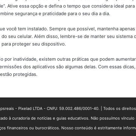
de”. Ative essa opção e defina o tempo que considera ideal para
mbine segurança e praticidade para o seu dia a dia.
 que você tem instalado. Sempre que possível, mantenha apenas o
 do seu celular. Além disso, lembre-se de manter seu sistema 
para proteger seu dispositivo.
io por inatividade, existem outras práticas que podem aumentar
 permissões dos aplicativos são algumas delas. Com essas dica
estão protegidas.
sreais - Pixelad LTDA - CNPJ: 59.002.486/0001-40. | Todos os direito
ado à curadoria de notícias e guias educativos. Não possuímos víncul
 financeiros ou burocráticos. Nosso conteúdo é estritamente informati