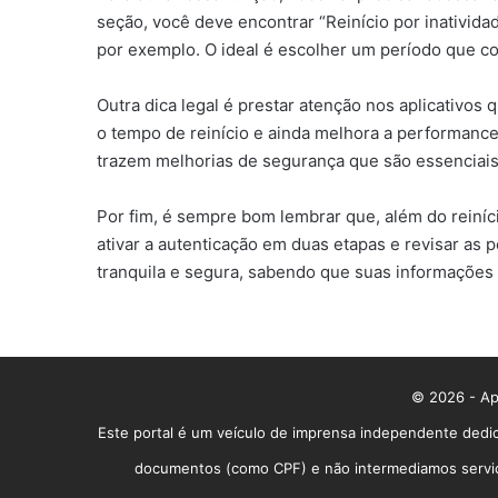
seção, você deve encontrar “Reinício por inativida
por exemplo. O ideal é escolher um período que co
Outra dica legal é prestar atenção nos aplicativos
o tempo de reinício e ainda melhora a performance
trazem melhorias de segurança que são essenciais 
Por fim, é sempre bom lembrar que, além do reiníc
ativar a autenticação em duas etapas e revisar as
tranquila e segura, sabendo que suas informações 
© 2026 - App
Este portal é um veículo de imprensa independente dedic
documentos (como CPF) e não intermediamos serviços