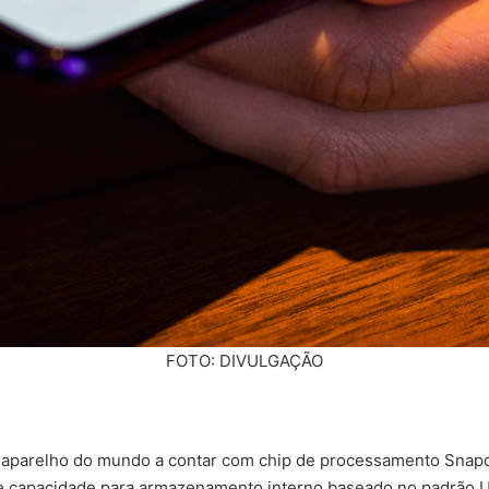
FOTO: DIVULGAÇÃO
o aparelho do mundo a contar com chip de processamento Snap
apacidade para armazenamento interno baseado no padrão UFS