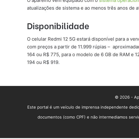
O aparelho vem equipado com o
sistema operacion
atualizações de sistema e ao menos três anos de a
Disponibilidade
O celular Redmi 12 5G estará disponível para a vend
com preços a partir de 11.999 rúpias – aproxima
164 ou R$ 775, para o modelo de 6 GB de RAM e 1
194 ou R$ 919.
© 2026 - App
Este portal é um veículo de imprensa independente dedic
documentos (como CPF) e não intermediamos serviços