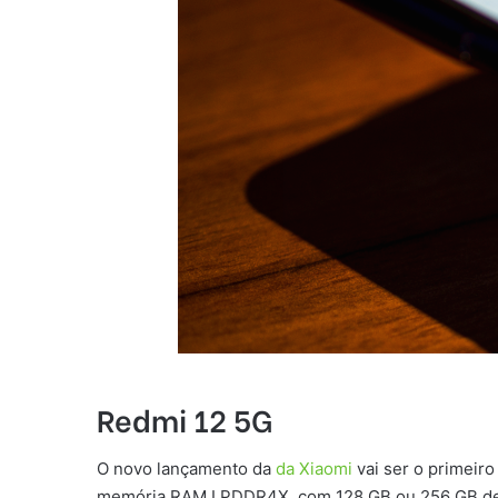
Redmi 12 5G
O novo lançamento da
da Xiaomi
vai ser o primeir
memória RAM LPDDR4X, com 128 GB ou 256 GB de c