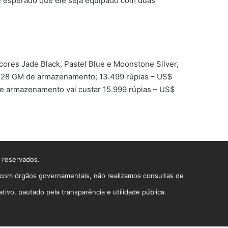
é esperado que ele seja equipado com duas
 cores Jade Black, Pastel Blue e Moonstone Silver,
 128 GM de armazenamento; 13.499 rúpias – US$
e armazenamento vai custar 15.999 rúpias – US$
s reservados.
o com órgãos governamentais, não realizamos consultas de
vo, pautado pela transparência e utilidade pública.