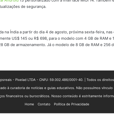
al Android
13 personalizado com a interface MIUI 14. Também 
tualizações de segurança.
a na Índia a partir do dia 4 de agosto, próxima sexta-feira, nas
damente US$ 145 ou R$ 698, para o modelo com 4 GB de RAM e
28 GB de armazenamento. Já o modelo de 8 GB de RAM e 256 d
sreais - Pixelad LTDA - CNPJ: 59.002.486/0001-40. | Todos os direito
ado à curadoria de notícias e guias educativos. Não possuímos víncul
 financeiros ou burocráticos. Nosso conteúdo é estritamente informati
Home
Contato
Política de Privacidade