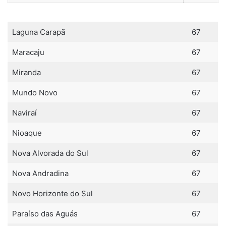
Laguna Carapã
67
Maracaju
67
Miranda
67
Mundo Novo
67
Naviraí
67
Nioaque
67
Nova Alvorada do Sul
67
Nova Andradina
67
Novo Horizonte do Sul
67
Paraíso das Aguás
67