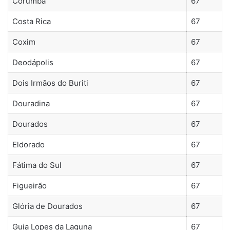
Corumbá
67
Costa Rica
67
Coxim
67
Deodápolis
67
Dois Irmãos do Buriti
67
Douradina
67
Dourados
67
Eldorado
67
Fátima do Sul
67
Figueirão
67
Glória de Dourados
67
Guia Lopes da Laguna
67