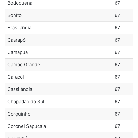
Bodoquena
67
Bonito
67
Brasilândia
67
Caarapó
67
Camapuã
67
Campo Grande
67
Caracol
67
Cassilândia
67
Chapadão do Sul
67
Corguinho
67
Coronel Sapucaia
67