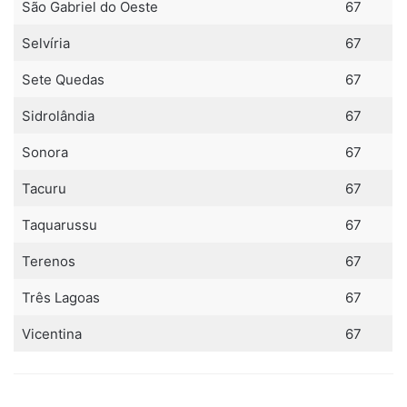
São Gabriel do Oeste
67
Selvíria
67
Sete Quedas
67
Sidrolândia
67
Sonora
67
Tacuru
67
Taquarussu
67
Terenos
67
Três Lagoas
67
Vicentina
67