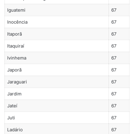
Iguatemi
67
Inocência
67
Itaporã
67
Itaquiraí
67
Ivinhema
67
Japorã
67
Jaraguari
67
Jardim
67
Jateí
67
Juti
67
Ladário
67