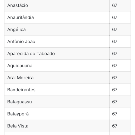
Anastácio
67
Anaurilândia
67
Angélica
67
Antônio João
67
Aparecida do Taboado
67
Aquidauana
67
Aral Moreira
67
Bandeirantes
67
Bataguassu
67
Batayporã
67
Bela Vista
67