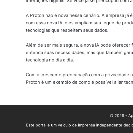
interações digitais. Se você já se preocupou com a
A Proton não é nova nesse cenário. A empresa já 
com essa nova IA, eles ampliam seu leque de produ
tecnologias que respeitem seus dados.
Além de ser mais segura, a nova IA pode oferecer
entenda suas necessidades, mas que também garan
tecnologia no dia a dia.
Com a crescente preocupação com a privacidade na
Proton é um exemplo de como é possível aliar tecn
© 2026 - App
Este portal é um veículo de imprensa independente dedic