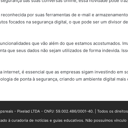
 segurança das suas conversas online, essa novidade pode traze
é reconhecida por suas ferramentas de e-mail e armazenamento
tos focados na segurança digital, o que pode ser um divisor 
 funcionalidades que vão além do que estamos acostumados. Im
ta que seus dados não sejam utilizados de forma indevida. Is
 internet, é essencial que as empresas sigam investindo em so
ologia de ponta à segurança, criando um ambiente digital mais c
sreais - Pixelad LTDA - CNPJ: 59.002.486/0001-40. | Todos os direito
ado à curadoria de notícias e guias educativos. Não possuímos víncul