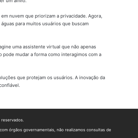
r um alívio.
 em nuvem que priorizam a privacidade. Agora,
de águas para muitos usuários que buscam
agine uma assistente virtual que não apenas
so pode mudar a forma como interagimos com a
luções que protejam os usuários. A inovação da
onfiável.
s reservados.
o com órgãos governamentais, não realizamos consultas de