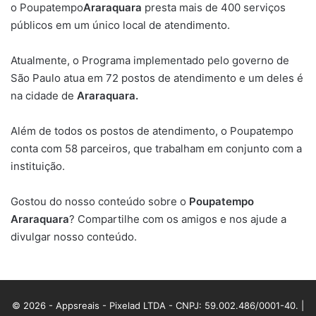
o Poupatempo
A
ra
raquara
presta mais de 400 serviços
públicos em um único local de atendimento.
Atualmente, o Programa implementado pelo governo de
São Paulo atua em 72 postos de atendimento e um deles é
na cidade de
A
ra
raquara
.
Além de todos os postos de atendimento, o Poupatempo
conta com 58 parceiros, que trabalham em conjunto com a
instituição.
Gostou do nosso conteúdo sobre o
Poupatempo
A
ra
raquara
? Compartilhe com os amigos e nos ajude a
divulgar nosso conteúdo.
© 2026 - Appsreais - Pixelad LTDA - CNPJ: 59.002.486/0001-40. |