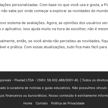
ções personalizadas. Com base no que você usa e gosta, a Play
 não sabe por onde começar a explorar as novidades do mundo 
novo sistema de avaliações. Agora, as opiniões dos usuários ser
 o aplicativo. Isso ajuda muito na hora de escolher, não é mes
mente, então, se você ainda não percebeu as novidades, fiqu
vel e prática. Com essas atualizações, tudo fica mais fácil para
sreais - Pixelad LTDA - CNPJ: 59.002.486/0001-40. | Todos os direito
ado à curadoria de notícias e guias educativos. Não possuímos víncul
 financeiros ou burocráticos. Nosso conteúdo é estritamente informati
Home
Contato
Política de Privacidade