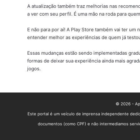
A atualização também traz melhorias nas recomenda
a ver com seu perfil. É uma mão na roda para quem
E não para por aí! A Play Store também vai ter um 
entender melhor as experiências de quem já testou
Essas mudanças estão sendo implementadas gradual
formas de deixar sua experiência ainda mais agradá
jogos.
© 2026 - App
Este portal é um veículo de imprensa independente dedic
documentos (como CPF) e não intermediamos serviços