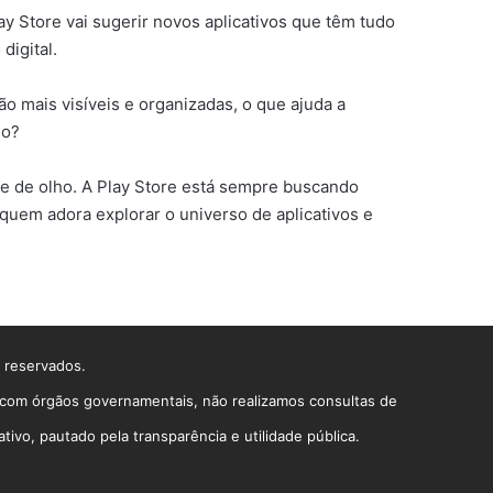
 Store vai sugerir novos aplicativos que têm tudo
digital.
ão mais visíveis e organizadas, o que ajuda a
mo?
e de olho. A Play Store está sempre buscando
 quem adora explorar o universo de aplicativos e
s reservados.
o com órgãos governamentais, não realizamos consultas de
vo, pautado pela transparência e utilidade pública.