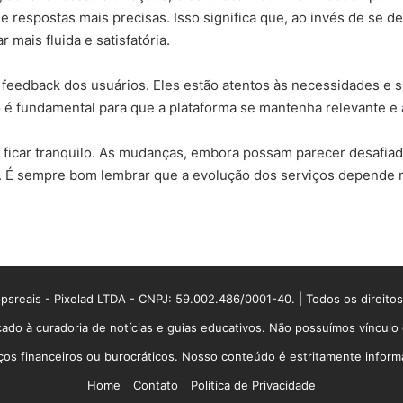
 respostas mais precisas. Isso significa que, ao invés de se 
 mais fluida e satisfatória.
o feedback dos usuários. Eles estão atentos às necessidades 
o é fundamental para que a plataforma se mantenha relevante e
e ficar tranquilo. As mudanças, embora possam parecer desafiad
te. É sempre bom lembrar que a evolução dos serviços depende 
sreais - Pixelad LTDA - CNPJ: 59.002.486/0001-40. | Todos os direito
ado à curadoria de notícias e guias educativos. Não possuímos víncul
 financeiros ou burocráticos. Nosso conteúdo é estritamente informati
Home
Contato
Política de Privacidade