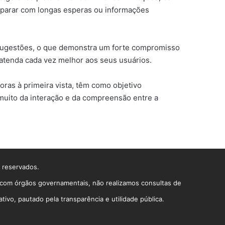
deparar com longas esperas ou informações
e sugestões, o que demonstra um forte compromisso
 atenda cada vez melhor aos seus usuários.
oras à primeira vista, têm como objetivo
muito da interação e da compreensão entre a
s reservados.
o com órgãos governamentais, não realizamos consultas de
vo, pautado pela transparência e utilidade pública.