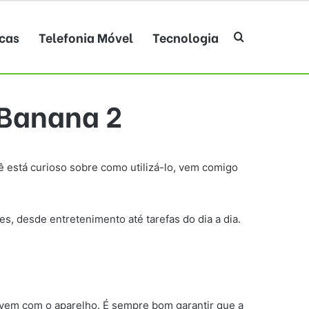
cas
Telefonia Móvel
Tecnologia
Procurar po
 Banana 2
 está curioso sobre como utilizá-lo, vem comigo
s, desde entretenimento até tarefas do dia a dia.
 vem com o aparelho. É sempre bom garantir que a