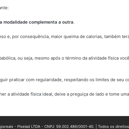
ante:
uma modalidade complementa a outra
.
enso e, por consequência, maior queima de calorias, também te
bólica, ou seja, mesmo após o término da atividade física voc
eguir praticar com regularidade, respeitando os limites de seu c
r a atividade física ideal, deixe a preguiça de lado e tome uma
sreais - Pixelad LTDA - CNPJ: 59.002.486/0001-40. | Todos os direito