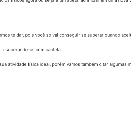
ios físicos agora ou se já é um atleta, ao iniciar em uma nova 
mos te dar, pois você só vai conseguir se superar quando aceit
 ir superando-as com cautela.
sua atividade física ideal, porém vamos também citar algumas m