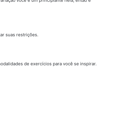
variação você é um principiante nela, então é
ar suas restrições.
odalidades de exercícios para você se inspirar.