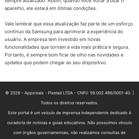
sempre atualizado. Assim, quando você voltar a usar o
aparelho, ele estará em ótimas condições.
Vale lembrar que essa atualização faz parte de um esforço
contínuo da Samsung para aprimorar a experiência do
usuário. A empresa tem investido em novas
funcionalidades que tornam a vida mais prática e segura.
Portanto, é sempre bom ficar de olho nas novidades e
updates que podem chegar ao seu dispositivo.
© 2026 - Appsreais - Pixelad LTDA - CNPJ: 59.002.486/0001-40. |
Todos os direitos reservados.
Este portal é um veículo de imprensa independente dedicado à
curadoria de notícias e guias educativos. Não possuímos vínculo
com órgãos governamentais, não realizamos consultas de