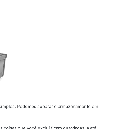
em simples. Podemos separar o armazenamento em
 coisas que você exclui ficam guardadas lá até