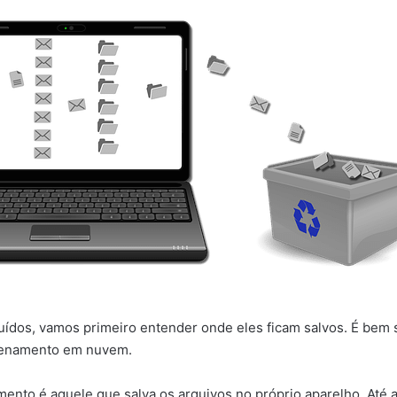
luídos, vamos primeiro entender onde eles ficam salvos. É b
azenamento em nuvem.
nto é aquele que salva os arquivos no próprio aparelho. Até as