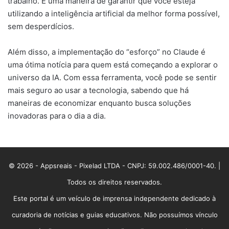
trabalho. É uma maneira de garantir que você esteja
utilizando a inteligência artificial da melhor forma possível,
sem desperdícios.
Além disso, a implementação do “esforço” no Claude é
uma ótima notícia para quem está começando a explorar o
universo da IA. Com essa ferramenta, você pode se sentir
mais seguro ao usar a tecnologia, sabendo que há
maneiras de economizar enquanto busca soluções
inovadoras para o dia a dia.
© 2026 - Appsreais - Pixelad LTDA - CNPJ: 59.002.486/0001-40. |
Todos os direitos reservados.
Este portal é um veículo de imprensa independente dedicado à
curadoria de notícias e guias educativos. Não possuímos vínculo