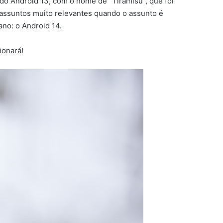
 do Android 13, com o nome de “Tiramisu”, que foi
, assuntos muito relevantes quando o assunto é
ano: o Android 14.
ionará!