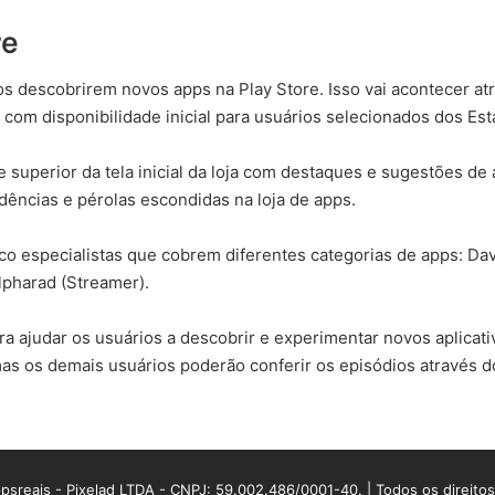
re
 descobrirem novos apps na Play Store. Isso vai acontecer atr
 com disponibilidade inicial para usuários selecionados dos Es
superior da tela inicial da loja com destaques e sugestões de 
dências e pérolas escondidas na loja de apps.
co especialistas que cobrem diferentes categorias de apps: Dav
lpharad (Streamer).
a ajudar os usuários a descobrir e experimentar novos aplicativ
 mas os demais usuários poderão conferir os episódios através d
sreais - Pixelad LTDA - CNPJ: 59.002.486/0001-40. | Todos os direito