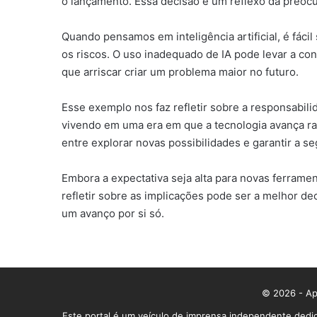
o lançamento. Essa decisão é um reflexo da preocu
Quando pensamos em inteligência artificial, é fác
os riscos. O uso inadequado de IA pode levar a co
que arriscar criar um problema maior no futuro.
Esse exemplo nos faz refletir sobre a responsabil
vivendo em uma era em que a tecnologia avança rap
entre explorar novas possibilidades e garantir a s
Embora a expectativa seja alta para novas ferram
refletir sobre as implicações pode ser a melhor d
um avanço por si só.
© 2026 - App
Este portal é um veículo de imprensa independente dedic