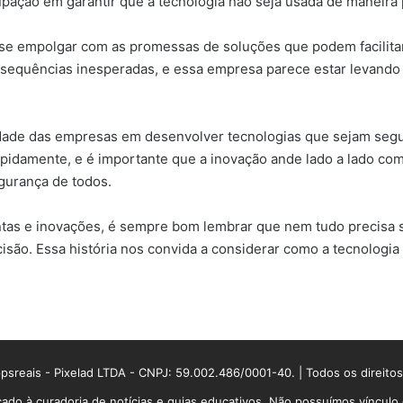
pação em garantir que a tecnologia não seja usada de maneira p
il se empolgar com as promessas de soluções que podem facilita
nsequências inesperadas, e essa empresa parece estar levando 
idade das empresas em desenvolver tecnologias que sejam segur
idamente, e é importante que a inovação ande lado a lado com a
egurança de todos.
entas e inovações, é sempre bom lembrar que nem tudo precisa 
ecisão. Essa história nos convida a considerar como a tecnolo
sreais - Pixelad LTDA - CNPJ: 59.002.486/0001-40. | Todos os direito
ado à curadoria de notícias e guias educativos. Não possuímos víncul