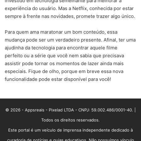
investido em tecnologia semelhante para melhorar a
experiência do usuário. Mas a Netflix, conhecida por estar
sempre à frente nas novidades, promete trazer algo único.
Para quem ama maratonar um bom conteúdo, essa
mudança pode ser um verdadeiro presente. Afinal, ter uma
ajudinha da tecnologia para encontrar aquele filme
perfeito ou a série que você nem sabia que precisava
assistir pode tornar os momentos de lazer ainda mais
especiais. Fique de olho, porque em breve essa nova
funcionalidade pode estar disponível para você!
© 2026 - Appsreais - Pixelad LTDA - CNPJ: 59.002.486/0001-40. |
Todos os direitos reservados.
Este portal é um veículo de imprensa independente dedicado à
curadoria de notícias e guias educativos. Não possuímos vínculo