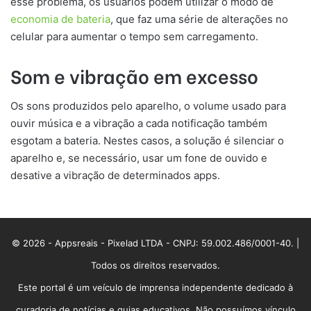
esse problema, os usuários podem utilizar o modo de
economia de bateria
, que faz uma série de alterações no
celular para aumentar o tempo sem carregamento.
Som e vibração em excesso
Os sons produzidos pelo aparelho, o volume usado para
ouvir música e a vibração a cada notificação também
esgotam a bateria. Nestes casos, a solução é silenciar o
aparelho e, se necessário, usar um fone de ouvido e
desative a vibração de determinados apps.
© 2026 - Appsreais - Pixelad LTDA - CNPJ: 59.002.486/0001-40. |
Todos os direitos reservados.
Este portal é um veículo de imprensa independente dedicado à
curadoria de notícias e guias educativos. Não possuímos vínculo