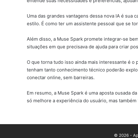
entende suas necessidades e preferências, ajudan
Uma das grandes vantagens dessa nova IA é sua cap
estilo. É como ter um assistente pessoal que se to
Além disso, a Muse Spark promete integrar-se bem 
situações em que precisava de ajuda para criar po
O que torna tudo isso ainda mais interessante é o
tenham tanto conhecimento técnico poderão explora
conectar online, sem barreiras.
Em resumo, a Muse Spark é uma aposta ousada da M
só melhore a experiência do usuário, mas também t
© 2026 - App