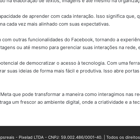
do na elaboração de textos, imagens e até mesmo na organizaçã
acidade de aprender com cada interação. Isso significa que, qu
rna cada vez mais alinhado com suas expectativas.
com outras funcionalidades do Facebook, tornando a experiênci
stagens ou até mesmo para gerenciar suas interações na rede, 
 potencial de democratizar o acesso à tecnologia. Com uma fer
r suas ideias de forma mais fácil e produtiva. Isso abre port
eta que pode transformar a maneira como interagimos nas rede
raga um frescor ao ambiente digital, onde a criatividade e a t
sreais - Pixelad LTDA - CNPJ: 59.002.486/0001-40. | Todos os direito