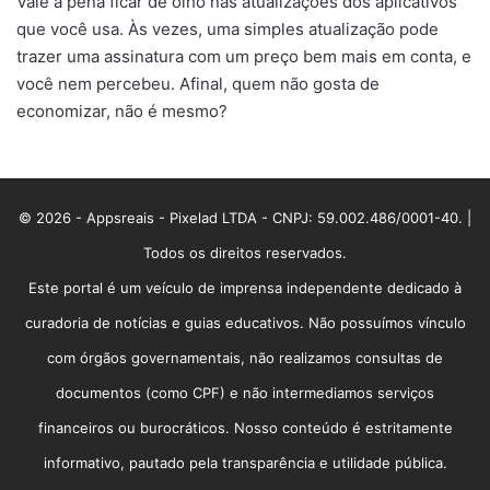
Vale a pena ficar de olho nas atualizações dos aplicativos
que você usa. Às vezes, uma simples atualização pode
trazer uma assinatura com um preço bem mais em conta, e
você nem percebeu. Afinal, quem não gosta de
economizar, não é mesmo?
© 2026 - Appsreais - Pixelad LTDA - CNPJ: 59.002.486/0001-40. |
Todos os direitos reservados.
Este portal é um veículo de imprensa independente dedicado à
curadoria de notícias e guias educativos. Não possuímos vínculo
com órgãos governamentais, não realizamos consultas de
documentos (como CPF) e não intermediamos serviços
financeiros ou burocráticos. Nosso conteúdo é estritamente
informativo, pautado pela transparência e utilidade pública.