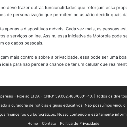
one deve trazer outras funcionalidades que reforçam essa prop
ções de personalização que permitem ao usuário decidir quais 
ita apenas a dispositivos móveis. Cada vez mais, as pessoas e
ivos e serviços online. Assim, essa iniciativa da Motorola pod
om os dados pessoais.
çam mais controle sobre a privacidade, essa pode ser uma boa 
eia para não perder a chance de ter um celular que realmente
sreais - Pixelad LTDA - CNPJ: 59.002.486/0001-40. | Todos os direito
ado à curadoria de notícias e guias educativos. Não possuímos víncul
 financeiros ou burocráticos. Nosso conteúdo é estritamente informati
Home
Contato
Política de Privacidade