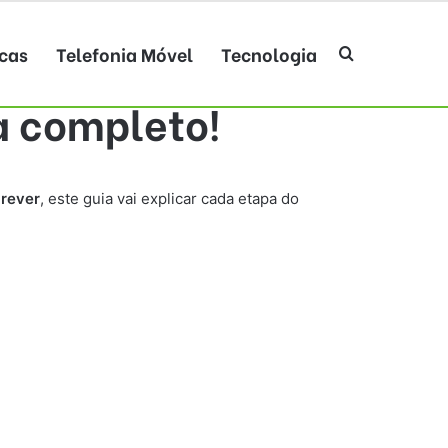
cas
Telefonia Móvel
Tecnologia
Procurar po
a completo!
crever
, este guia vai explicar cada etapa do