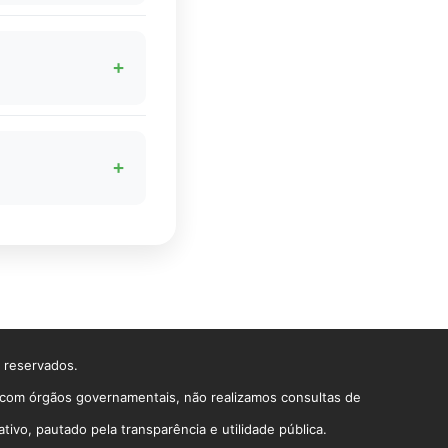
 no subsídio
ão comprometer o
+
caso é avaliado
+
dade de imóveis. Em
s reservados.
o com órgãos governamentais, não realizamos consultas de
vo, pautado pela transparência e utilidade pública.