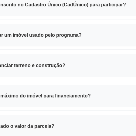
onforme a faixa de renda: quanto menor a renda, maior o subsídio co
 inscrito no Cadastro Único (CadÚnico) para participar?
cípios o CadÚnico é utilizado para identificar famílias de baixa ren
o aumenta as chances de seleção, principalmente nas faixas de meno
ar um imóvel usado pelo programa?
is novos, o Minha Casa Minha Vida permite a aquisição de
imóvei
itérios de avaliação da Caixa Econômica Federal.
nanciar terreno e construção?
odalidades o programa permite financiar a
construção em terreno
 da faixa de renda e das regras da Caixa ou do banco operador.
or máximo do imóvel para financiamento?
imóvel varia de acordo com a cidade, estado e faixa de renda. Capitai
umam ter limite maior. A Caixa divulga uma tabela atualizada todos 
lado o valor da parcela?