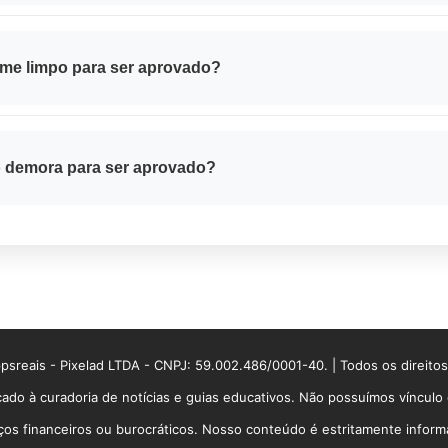
 é definido com base na
renda familiar bruta
, no valor do imóvel e
l, a prestação não pode ultrapassar um percentual da renda para n
nome limpo para ser aprovado?
 de crédito
ajuda na análise, mas não é impeditivo absoluto. Cada 
em algumas faixas de renda a Caixa aplica critérios mais flexíveis.
o demora para ser aprovado?
orme a demanda da cidade, a análise de documentos e a disponibili
pode levar de
30 a 90 dias
após a entrega da documentação.
sreais - Pixelad LTDA - CNPJ: 59.002.486/0001-40. | Todos os direito
ado à curadoria de notícias e guias educativos. Não possuímos víncul
 financeiros ou burocráticos. Nosso conteúdo é estritamente informati