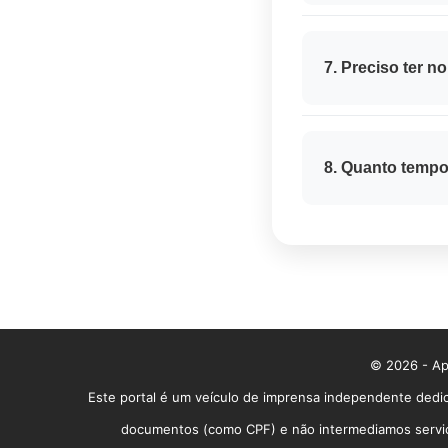
O valor da parcela
concedido. Em gera
7. Preciso ter 
orçamento.
Ter
bom histórico
individualmente, e 
8. Quanto temp
O prazo varia conf
média, o processo 
© 2026 - App
Este portal é um veículo de imprensa independente dedic
documentos (como CPF) e não intermediamos serviços