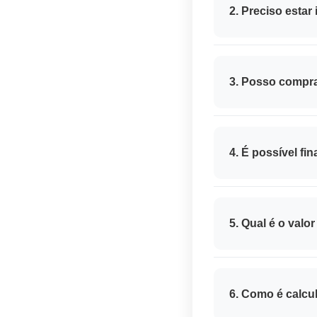
subsídios variam c
2. Preciso estar
Sim, em muitos muni
cadastro atualizad
3. Posso compr
Sim. Além de imóve
que atendam aos cr
4. É possível fi
Sim, em algumas m
condições dependem
5. Qual é o val
O teto do valor do 
metropolitanas cost
6. Como é calcu