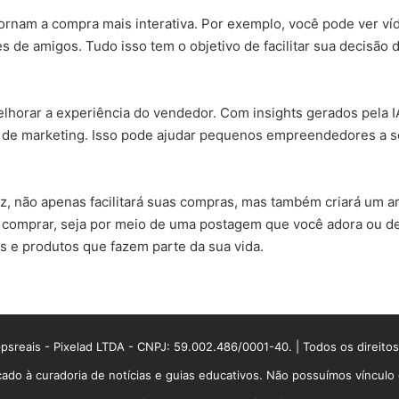
tornam a compra mais interativa. Por exemplo, você pode ver v
de amigos. Tudo isso tem o objetivo de facilitar sua decisão 
elhorar a experiência do vendedor. Com insights gerados pela
s de marketing. Isso pode ajudar pequenos empreendedores a 
caz, não apenas facilitará suas compras, mas também criará um 
o comprar, seja por meio de uma postagem que você adora ou d
s e produtos que fazem parte da sua vida.
sreais - Pixelad LTDA - CNPJ: 59.002.486/0001-40. | Todos os direito
ado à curadoria de notícias e guias educativos. Não possuímos víncul