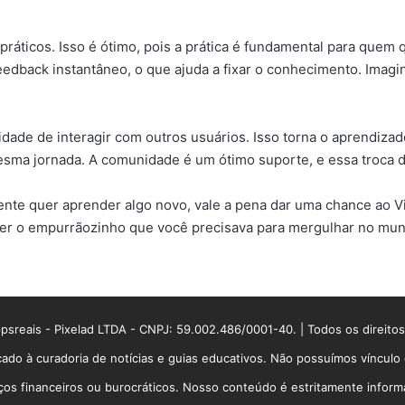
 práticos. Isso é ótimo, pois a prática é fundamental para que
dback instantâneo, o que ajuda a fixar o conhecimento. Imagine
dade de interagir com outros usuários. Isso torna o aprendizad
mesma jornada. A comunidade é um ótimo suporte, e essa troca 
nte quer aprender algo novo, vale a pena dar uma chance ao V
e ser o empurrãozinho que você precisava para mergulhar no mu
sreais - Pixelad LTDA - CNPJ: 59.002.486/0001-40. | Todos os direito
ado à curadoria de notícias e guias educativos. Não possuímos víncul
 financeiros ou burocráticos. Nosso conteúdo é estritamente informati