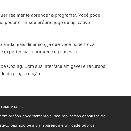
m quer realmente aprender a programar. Você pode
 poder criar seu próprio jogo ou aplicativo
o ainda mais dinâmico, já que você pode trocar
de experiências enriquece o processo.
ibe Coding. Com sua interface amigável e recursos
ndo da programação.
s reservados.
o com órgãos governamentais, não realizamos consultas de
vo, pautado pela transparência e utilidade pública.