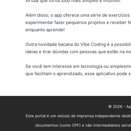
virtual que torna tudo mais simples e intuitivo.
Além disso, o app oferece uma série de exercícios
experimentar fazer pequenos projetos e receber fee
enquanto aprende!
Outra novidade bacana do Vibe Coding é a possibili
ideias e tirar dúvidas com pessoas que estão na 
Se você tem interesse em tecnologia ou simplesme
que facilitam o aprendizado, esse aplicativo pod
© 2026 - App
Este portal é um veículo de imprensa independente dedic
documentos (como CPF) e não intermediamos serviços