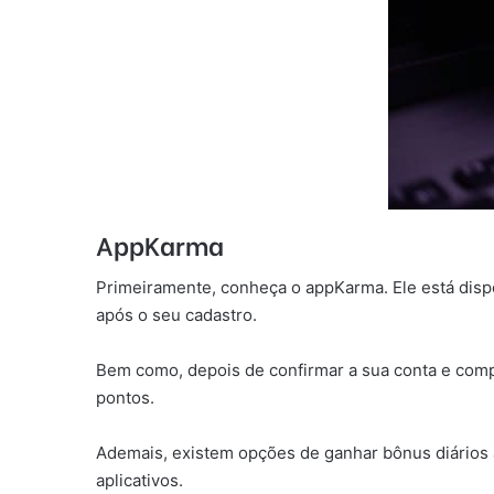
AppKarma
Primeiramente, conheça o appKarma. Ele está disp
após o seu cadastro.
Bem como, depois de confirmar a sua conta e comp
pontos.
Ademais, existem opções de ganhar bônus diários ao
aplicativos.