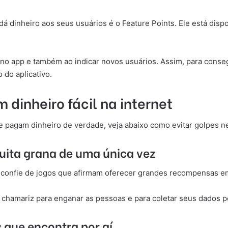
 dá dinheiro aos seus usuários é o Feature Points. Ele está dis
 no app e também ao indicar novos usuários. Assim, para conseg
 do aplicativo.
 dinheiro fácil na internet
e pagam dinheiro de verdade, veja abaixo como evitar golpes n
uita grana de uma única vez
sconfie de jogos que afirmam oferecer grandes recompensas e
 chamariz para enganar as pessoas e para coletar seus dados pe
s que encontra por aí