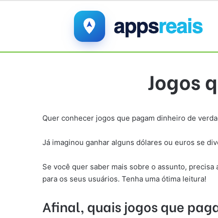
Jogos 
Quer conhecer jogos que pagam dinheiro de verdad
Já imaginou ganhar alguns dólares ou euros se di
Se você quer saber mais sobre o assunto, precisa 
para os seus usuários. Tenha uma ótima leitura!
Afinal, quais jogos que pa