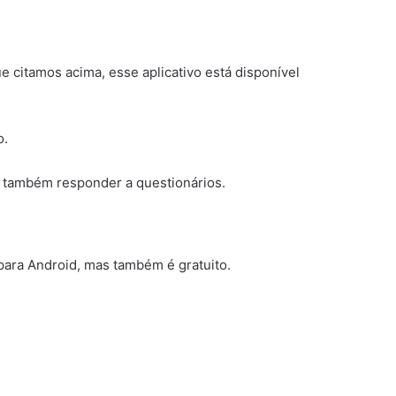
 citamos acima, esse aplicativo está disponível
o.
e também responder a questionários.
para Android, mas também é gratuito.