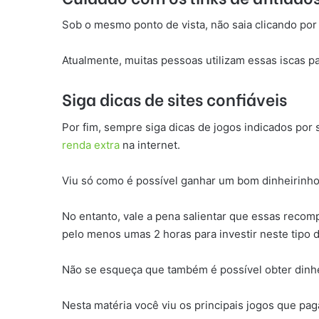
Sob o mesmo ponto de vista, não saia clicando por 
Atualmente, muitas pessoas utilizam essas iscas p
Siga dicas de sites confiáveis
Por fim, sempre siga dicas de jogos indicados por 
renda extra
na internet.
Viu só como é possível ganhar um bom dinheirinho 
No entanto, vale a pena salientar que essas recom
pelo menos umas 2 horas para investir neste tipo 
Não se esqueça que também é possível obter dinh
Nesta matéria você viu os principais jogos que pag