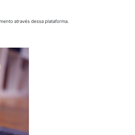
amento através dessa plataforma.