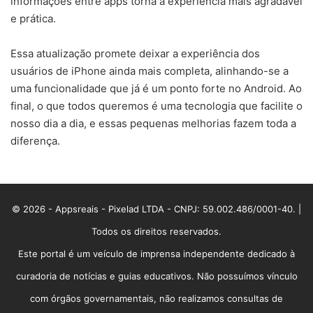
informações entre apps torna a experiência mais agradável
e prática.
Essa atualização promete deixar a experiência dos
usuários de iPhone ainda mais completa, alinhando-se a
uma funcionalidade que já é um ponto forte no Android. Ao
final, o que todos queremos é uma tecnologia que facilite o
nosso dia a dia, e essas pequenas melhorias fazem toda a
diferença.
© 2026 - Appsreais - Pixelad LTDA - CNPJ: 59.002.486/0001-40. |
Todos os direitos reservados.
Este portal é um veículo de imprensa independente dedicado à
curadoria de notícias e guias educativos. Não possuímos vínculo
com órgãos governamentais, não realizamos consultas de