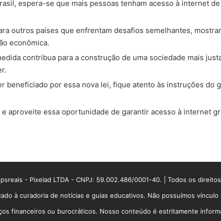
sil, espera-se que mais pessoas tenham acesso à internet de 
ara outros países que enfrentam desafios semelhantes, mostrand
ção econômica.
medida contribua para a construção de uma sociedade mais just
r.
eneficiado por essa nova lei, fique atento às instruções do g
 aproveite essa oportunidade de garantir acesso à internet gr
sreais - Pixelad LTDA - CNPJ: 59.002.486/0001-40. | Todos os direito
ado à curadoria de notícias e guias educativos. Não possuímos víncul
 financeiros ou burocráticos. Nosso conteúdo é estritamente informati