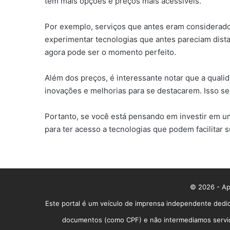
tem mais opções e preços mais acessíveis.
Por exemplo, serviços que antes eram considerado
experimentar tecnologias que antes pareciam dista
agora pode ser o momento perfeito.
Além dos preços, é interessante notar que a qual
inovações e melhorias para se destacarem. Isso s
Portanto, se você está pensando em investir em um
para ter acesso a tecnologias que podem facilitar s
© 2026 - App
Este portal é um veículo de imprensa independente dedic
documentos (como CPF) e não intermediamos serviços