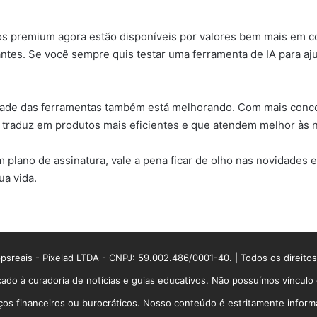
s premium agora estão disponíveis por valores bem mais em co
ntes. Se você sempre quis testar uma ferramenta de IA para aj
idade das ferramentas também está melhorando. Com mais conc
e traduz em produtos mais eficientes e que atendem melhor às 
 plano de assinatura, vale a pena ficar de olho nas novidades 
ua vida.
sreais - Pixelad LTDA - CNPJ: 59.002.486/0001-40. | Todos os direito
ado à curadoria de notícias e guias educativos. Não possuímos víncul
 financeiros ou burocráticos. Nosso conteúdo é estritamente informati