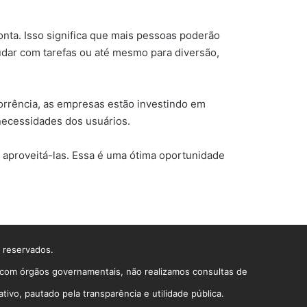
nta. Isso significa que mais pessoas poderão
udar com tarefas ou até mesmo para diversão,
orrência, as empresas estão investindo em
necessidades dos usuários.
e aproveitá-las. Essa é uma ótima oportunidade
s reservados.
o com órgãos governamentais, não realizamos consultas de
vo, pautado pela transparência e utilidade pública.