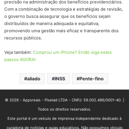
precisão na administração dos benefícios previdenciários.
Com a combinação de tecnologia e estratégias de revisão,
o governo busca assegurar que os benefícios sejam
distribuídos de maneira adequada e equitativa,
promovendo uma gestão mais eficaz e transparente dos
recursos públicos.
Veja também:
Comprou um iPhone? Então siga estes
passos AGORA!
aliado
INSS
Pente-fino
© 2026 - Appsreais - Pixelad LTDA - CNPJ: 59.002.486/0001-40. |
Todos os direitos reservados.
Este portal é um veículo de imprensa independente dedicado à
curadoria de notícias e guias educativos. Não possuímos vínculo