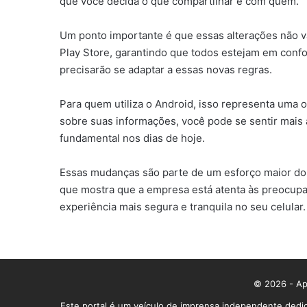
que você decida o que compartilhar e com quem.
Um ponto importante é que essas alterações não v
Play Store, garantindo que todos estejam em confor
precisarão se adaptar a essas novas regras.
Para quem utiliza o Android, isso representa uma 
sobre suas informações, você pode se sentir mais à
fundamental nos dias de hoje.
Essas mudanças são parte de um esforço maior do 
que mostra que a empresa está atenta às preocupaç
experiência mais segura e tranquila no seu celular.
© 2026 - App
Este portal é um veículo de imprensa independente dedic