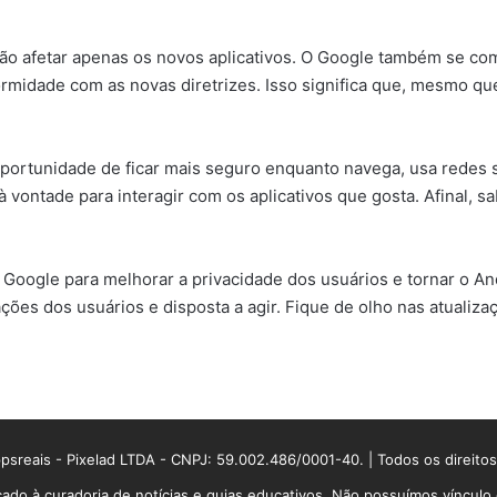
ão afetar apenas os novos aplicativos. O Google também se com
midade com as novas diretrizes. Isso significa que, mesmo que 
oportunidade de ficar mais seguro enquanto navega, usa redes s
 vontade para interagir com os aplicativos que gosta. Afinal, 
Google para melhorar a privacidade dos usuários e tornar o An
ões dos usuários e disposta a agir. Fique de olho nas atualiz
sreais - Pixelad LTDA - CNPJ: 59.002.486/0001-40. | Todos os direito
ado à curadoria de notícias e guias educativos. Não possuímos víncul