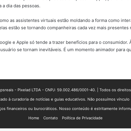
ia a dia das pessoas.
mo as assistentes virtuais estão moldando a forma como intera
 elas estão se tornando companheiras cada vez mais presentes 
oogle e Apple só tende a trazer benefícios para o consumidor.
o usuário se tornam inevitáveis. É um momento animador para q
sreais - Pixelad LTDA - CNPJ: 59.002.486/0001-40. | Todos os direito
ado à curadoria de notícias e guias educativos. Não possuímos víncul
 financeiros ou burocráticos. Nosso conteúdo é estritamente informati
Home
Contato
Política de Privacidade