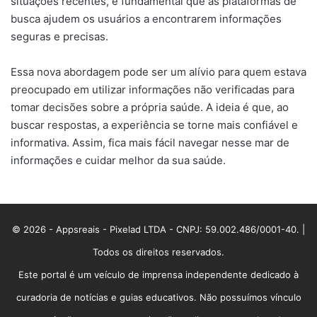
situações recentes, é fundamental que as plataformas de
busca ajudem os usuários a encontrarem informações
seguras e precisas.
Essa nova abordagem pode ser um alívio para quem estava
preocupado em utilizar informações não verificadas para
tomar decisões sobre a própria saúde. A ideia é que, ao
buscar respostas, a experiência se torne mais confiável e
informativa. Assim, fica mais fácil navegar nesse mar de
informações e cuidar melhor da sua saúde.
© 2026 - Appsreais - Pixelad LTDA - CNPJ: 59.002.486/0001-40. |
Todos os direitos reservados.
Este portal é um veículo de imprensa independente dedicado à
curadoria de notícias e guias educativos. Não possuímos vínculo