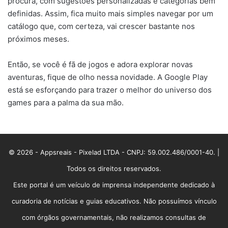
procura, com sugestões personalizadas e categorias bem
definidas. Assim, fica muito mais simples navegar por um
catálogo que, com certeza, vai crescer bastante nos
próximos meses.
Então, se você é fã de jogos e adora explorar novas
aventuras, fique de olho nessa novidade. A Google Play
está se esforçando para trazer o melhor do universo dos
games para a palma da sua mão.
© 2026 - Appsreais - Pixelad LTDA - CNPJ: 59.002.486/0001-40. |
Todos os direitos reservados.
Este portal é um veículo de imprensa independente dedicado à
curadoria de notícias e guias educativos. Não possuímos vínculo
com órgãos governamentais, não realizamos consultas de